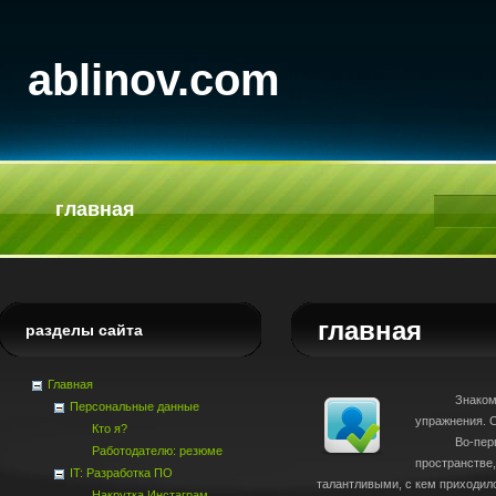
ablinov.com
главная
главная
разделы сайта
Главная
Знакомясь с 
Персональные данные
упражнения. С
Кто я?
Во-первых, 
Работодателю: резюме
пространстве
IT: Разработка ПО
талантливыми, с кем приходило
Накрутка Инстаграм