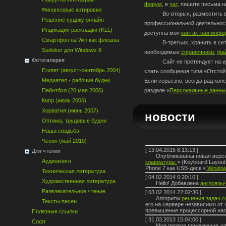
форум
, в
чат
, пишите письма 
Финансовые котировки
Во-вторых, разместить в се
Решение судоку онлайн
профессиональной деятельнос
Индикация раскладки (KLL)
доступна моя
контактная инфо
Смартфон на Win как флешка
В-третьих, хранить в сети 
Sudoker для Windows 8
необходимые
справочники
,
фа
Фотогалерея
Сайт не претендует на идеа
Египет (август-сентябрь 2004)
слать сообщения типа «Отстой,
Медиател - рабочие будни
Если серьезно, всегда рад ко
Пейнтбол (20 мая 2006)
разделе «
Персональные данны
Кипр (июль 2006)
Хорватия (июнь 2007)
новости
Оптима, трудовые будни
Наша свадьба
Чехия (май 2010)
[
13.04.2015 8:13:13
]
Для чтения
Опубликованы новая верси
Аудиокниги
клавиатуры
» (Keyboard Layou
Phone 7 как USB-диск «
Windows
Техническая литература
[
04.02.2014 0:20:10
]
Художественная литература
Hello! Добавлена
англоязы
Развлекательное чтение
[
03.02.2014 22:02:36
]
Алгоритм
решения задач с
Тексты песен
его на сервере независимо от
превышение процессорной наг
Полезные ссылки
[
31.03.2013 15:04:00
]
Софт
Мое первое приложение дл