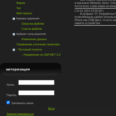
в магазине Windows Store. Оно
Форум
почти всех стран мира на ме
Чат
[
10.01.2013 23:55:00
]
Web-прокси
В рубрике "IT: Разработка
позволяющую удобно использов
Камера хранения
Phone как USB-диск, то есть 
памяти устройства.
Загрузка файлов
Список файлов
Кабинет пользователя
Изменение данных
Управление учетными записями
- Тестовый полигон
- Упражнение по ASP.NET 2.0
авторизация
Логин:
Пароль:
Запомнить меня
Вход
Зарегистрироваться